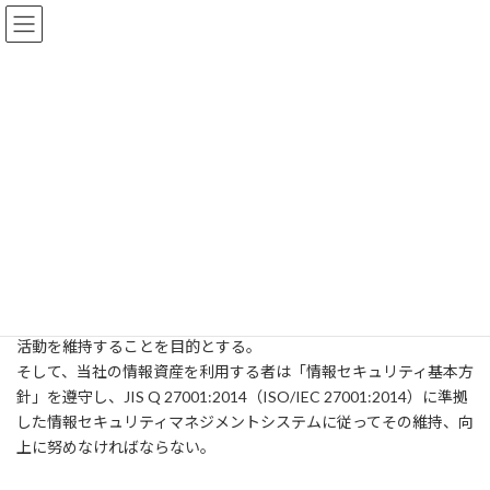
コ
ナ
ン
ビ
テ
ゲ
ン
ー
ツ
シ
情報セキュリティ基本方針
へ
ョ
ス
ン
キ
に
ッ
移
プ
動
リライオン・アコー株式会社（以下「当社」という）はASP事業
やシステム開発事業をはじめ、情報セキュリティを求められるた
め、お客様から預託された重要な情報や当社が保有する情報資産
に対して紛失、漏洩、不正アクセスされないように安全で合理的
な施策（機密性、完全性、可用性を確保）で保護し、当社の事業
活動を維持することを目的とする。
そして、当社の情報資産を利用する者は「情報セキュリティ基本方
針」を遵守し、JIS Q 27001:2014（ISO/IEC 27001:2014）に準拠
した情報セキュリティマネジメントシステムに従ってその維持、向
上に努めなければならない。