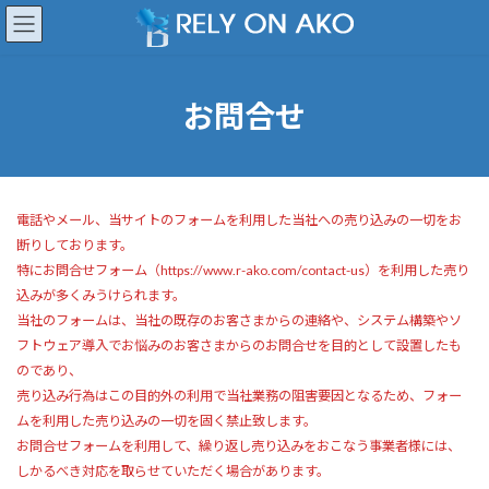
コ
ナ
ン
ビ
テ
ゲ
ン
ー
ツ
シ
お問合せ
へ
ョ
ス
ン
キ
に
ッ
移
プ
動
電話やメール、当サイトのフォームを利用した当社への売り込みの一切をお
断りしております。
特にお問合せフォーム（https://www.r-ako.com/contact-us）を利用した売り
込みが多くみうけられます。
当社のフォームは、当社の既存のお客さまからの連絡や、システム構築やソ
フトウェア導入でお悩みのお客さまからのお問合せを目的として設置したも
のであり、
売り込み行為はこの目的外の利用で当社業務の阻害要因となるため、フォー
ムを利用した売り込みの一切を固く禁止致します。
お問合せフォームを利用して、繰り返し売り込みをおこなう事業者様には、
しかるべき対応を取らせていただく場合があります。