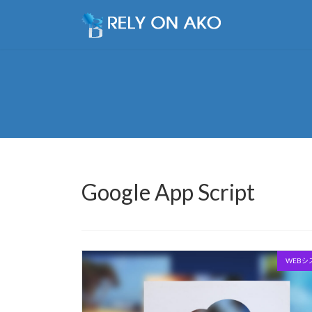
コ
ナ
ン
ビ
テ
ゲ
ン
ー
ツ
シ
へ
ョ
ス
ン
キ
に
ッ
移
プ
動
Google App Script
WEBシ