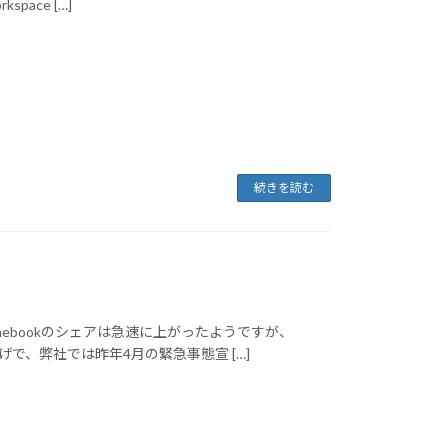
ace […]
続きを読む
mebookのシェアは急速に上がったようですが、
e）のおかげで、弊社では昨年4月の緊急事態宣 […]