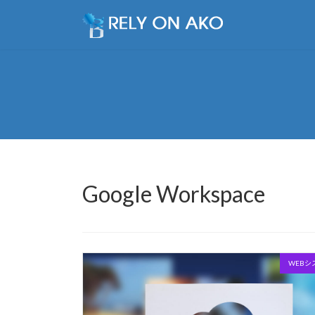
コ
ナ
ン
ビ
テ
ゲ
ン
ー
ツ
シ
へ
ョ
ス
ン
キ
に
ッ
移
プ
動
Google Workspace
WEBシ