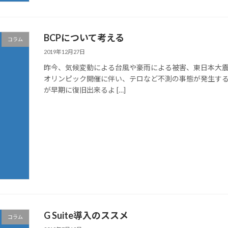
BCPについて考える
コラム
2019年12月27日
昨今、気候変動による台風や豪雨による被害、東日本大震
オリンピック開催に伴い、テロなど不測の事態が発生す
が早期に復旧出来るよ […]
G Suite導入のススメ
コラム