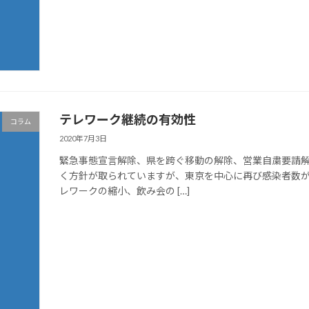
テレワーク継続の有効性
コラム
2020年7月3日
緊急事態宣言解除、県を跨ぐ移動の解除、営業自粛要請
く方針が取られていますが、東京を中心に再び感染者数
レワークの縮小、飲み会の […]