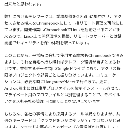
出来たと思われます。
弊社におけるテレワークは、業務基盤をG Suiteに集中させ、アク
セスさせる端末をChromebookにして一括リモート管理を可能にし
ています。開発作業はChromebookでLinuxを起動させることが出
来るので、Linux上で開発環境を構築、リモートのサーバーとは鍵
認証でセキュリティを保つ体制を取っています。
このことから、平常時に会社で使用する端末もChromebookで済み
ますし、それを自宅へ持ち帰ればテレワーク環境が自ずとあるわ
けです。共有するデータ類はGoogleドライブにあり、アクセス権
限はプロジェクトや部署ごとに振り分けています。コミュニケー
ションは、必要な時にHangoutsやMeetで行えます。更に、
Android端末には仕事用プロファイルを強制インストールさせて、
プライベート用のプロファイルとは別管理することで、モバイル
アクセスも会社の管理下に置くことを実現しています。
もちろん、各社の事情により採用するツールは異なりますが、共
通のキーワードは「クラウドをいかに使うか？」ではないかと思
います。クラウドを薦めるとネガティブな意見ばかり耳にします