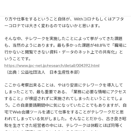
更に、都内のオフィスを解約し始めた企業も出てきて、会社の在
り方や仕事をするということ自体が、Withコロナもしくはアフタ
ーコロナでは大きく変わるのではないかと思います。
そんな中、テレワークを実施したことによって挙がってきた課題
も、当然のようにあります。最も多かった課題が48.8％で「職場に
行かないと閲覧できない資料・データのネット上での共有化」と
いうことです。
https://www.jpc-net.jp/research/detail/004392.html
（出典：公益社団法人 日本生産性本部）
ここから考察出来ることは、やはり安直にテレワークを導入して
しまったことで、最も重要である、「業務に必要な情報にアクセス
すること」が検証されずに実施されてしまったということでしょ
う。この自粛要請期間中に気になっていたことでもありますが、自
宅でWeb会議ツールを通じて仕事をすることがテレワークだと思
われてしまっている気がしました。そんなことだから、古き良き昭
和を生きてきた経営者の中には、テレワークは休暇とほぼ同等く