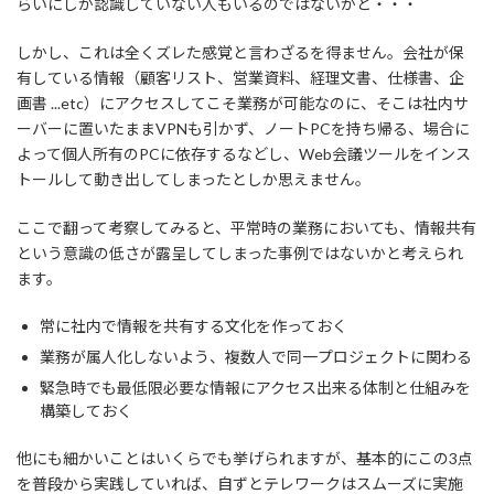
らいにしか認識していない人もいるのではないかと・・・
しかし、これは全くズレた感覚と言わざるを得ません。会社が保
有している情報（顧客リスト、営業資料、経理文書、仕様書、企
画書 ...etc）にアクセスしてこそ業務が可能なのに、そこは社内サ
ーバーに置いたままVPNも引かず、ノートPCを持ち帰る、場合に
よって個人所有のPCに依存するなどし、Web会議ツールをインス
トールして動き出してしまったとしか思えません。
ここで翻って考察してみると、平常時の業務においても、情報共有
という意識の低さが露呈してしまった事例ではないかと考えられ
ます。
常に社内で情報を共有する文化を作っておく
業務が属人化しないよう、複数人で同一プロジェクトに関わる
緊急時でも最低限必要な情報にアクセス出来る体制と仕組みを
構築しておく
他にも細かいことはいくらでも挙げられますが、基本的にこの3点
を普段から実践していれば、自ずとテレワークはスムーズに実施