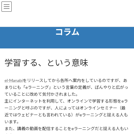
コ
ナ
ン
ビ
テ
ゲ
ン
ー
ツ
シ
コラム
へ
ョ
ス
ン
キ
に
ッ
移
プ
動
学習する、という意味
el-Manabi
をリリースしてから各所へ案内をしているのですが、あ
まりにも「eラーニング」という言葉の定義が、ぼんやりと広がっ
ていることに改めて気付かされました。
主にインターネットを利用して、オンラインで学習する形態をeラ
ーニングと呼ぶのですが、人によってはオンラインセミナー（最
近ではウェビナーとも言われている）がeラーニングと捉える人も
います。
また、講義の動画を配信することをeラーニングだと捉える人もい