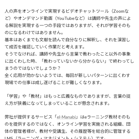
人の声をオンラインで実現するビデオチャットツール（Zoomな
ど）やオンデマンド動画（YouTubeなど）は講師や先生の声によ
る解説を実現する一つの手段ではありますが、それが学習そのも
のになるわけではありません。
基本はあくまでも文献を読んで自分なりに解釈し、それを演習し
て成否を確認していく作業だと考えます。
そうでなければ、講師や先生から言葉で教わったこと以外の事象
に出くわした時、「教わっていないから分からない」で終わってし
まうのではないでしょうか？
全く応用が効かないようでは、毎回が新しいパターンに出くわす
現場での仕事は成し遂げることが難しくなります。
「学習」や「教材」はもっと広義なものでありますが、言葉の捉
え方が狭義になってしまっていることが懸念されます。
弊社が提供するサービス「
el-Manabi
」はeラーニング教材そのも
のを提供するのではなく、オンライン学習を実施される組織、団
体の管理者様が、教材や受講生、その履歴等を総合的に管理する
LMS（ラーニング・マネジメント・システム）です。