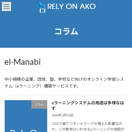
コ
ナ
ン
ビ
テ
ゲ
ン
ー
ツ
シ
コラム
へ
ョ
ス
ン
キ
に
ッ
移
プ
動
el-Manabi
中小規模の企業、団体、塾、学校など向けのオンライン学習シス
テム（eラーニング）構築サービスです。
eラーニングシステムの用途は多様なは
コラム
ず
2024年3月10日
コロナ禍でリモートワークが増えた影響なの
か、この数年はいわゆるeラーニングの相談が